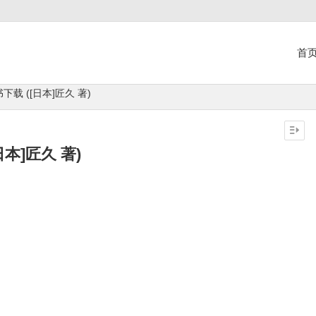
首
下载 ([日本]匠久 著)
本]匠久 著)