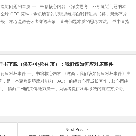
逼近问题的本质 一、书籍核心内容 《深度思考：不断逼近问题的本
全球 CEO 莫琳・希凯所著的职场思维与自我精进类书籍，聚焦碎片
升级，核心是教会读者穿透表象、直击问题本质的思考方法。 书中直指
b电子书下载（保罗•史托兹 著）：我们该如何应对坏事件
何应对坏事件 一、书籍核心内容 《逆商：我们该如何应对坏事件》由
著，是一本聚焦逆境应对能力（AQ） 的经典心理成长著作，核心围绕
智商、情商并列的关键能力展开，为读者提供科学系统的抗逆方法论。
Next Post