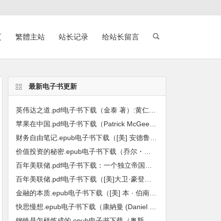
页
繁體主站
站长记录
给站长留言
最新电子书更新
英伟达之道.pdf电子书下载（金泰 著）:黄仁勋和他的科技帝国
苹果在中国.pdf电子书下载（Patrick McGee 帕特里克・麦吉 著）:全球最强企业的陷落
财务自由笔记.epub电子书下载（[美] 安德鲁 · 哈勒姆 (Andrew Hallam) 著）：九堂课教你用工资赚到第一个600万
价值投资的秘密.epub电子书下载（乔尔・格林布拉特（Joel Greenblatt）著）: 小投资者战胜基金经理的长线方法
百年美联储.pdf电子书下载：一个独立帝国的金融真相
百年美联储.pdf电子书下载（[美]大卫·豪登，[美]约瑟夫·T·萨勒诺等主编）：批判性视角下的联邦储备系统
金融的本质.epub电子书下载（[美] 本 · 伯南克 (Ben S. Bernanke) 著）：伯南克四讲美联储
快思慢想.epub电子书下载（康納曼 (Daniel Kahneman) 著）
钢铁是怎样炼成的.epub电子书下载（奥斯特洛夫斯基 著）