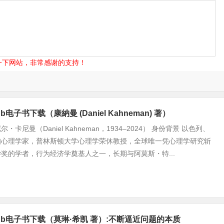
一下网站，非常感谢的支持！
b电子书下载（康納曼 (Daniel Kahneman) 著）
卡尼曼（Daniel Kahneman，1934–2024） 身份背景 以色列、
知心理学家，普林斯顿大学心理学荣休教授，全球唯一凭心理学研究斩
奖的学者，行为经济学奠基人之一，长期与阿莫斯・特...
pub电子书下载（莫琳·希凯 著）:不断逼近问题的本质