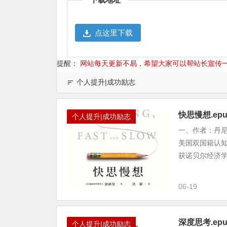
点这里下载
提醒：
网站每天更新不易，希望大家可以帮站长宣传
个人提升|成功励志
快思慢想.epu
个人提升|成功励志
一、作者：丹尼尔・
美国双国籍认
获诺贝尔经济学
06-19
深度思考.e
个人提升|成功励志