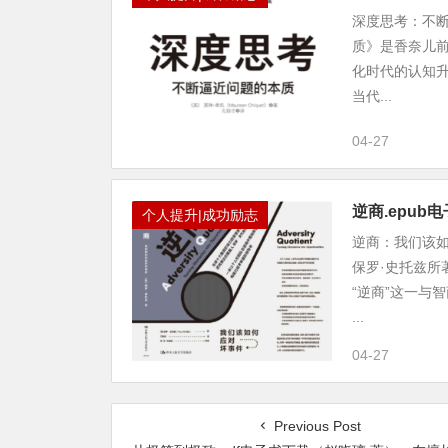
深度思考：不断
质》是香奈儿前
化时代的认知
当代...
04-27
逆商.epu
个人提升|成功励志
逆商：我们该如
保罗·史托兹所
“逆商”这一与
...
04-27
Previous Post