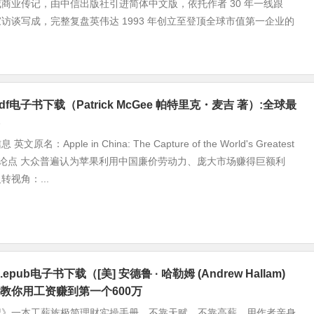
商业传记，由中信出版社引进简体中文版，依托作者 30 年一线跟
访谈写成，完整复盘英伟达 1993 年创立至登顶全球市值第一企业的
df电子书下载（Patrick McGee 帕特里克・麦吉 著）:全球最
名：Apple in China: The Capture of the World's Greatest
 核心论点 大众普遍认为苹果利用中国廉价劳动力、庞大市场赚得巨额利
视角：...
pub电子书下载（[美] 安德鲁 · 哈勒姆 (Andrew Hallam)
教你用工资赚到第一个600万
记》一本工薪族极简理财实操手册，不靠天赋、不靠高薪，用作者亲身