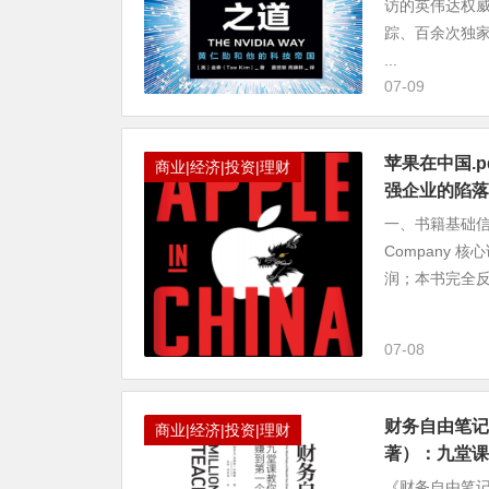
访的英伟达权威
踪、百余次独家
...
07-09
苹果在中国.p
商业|经济|投资|理财
强企业的陷落
一、书籍基础信息 英文原
Company
润；本书完全反转
07-08
财务自由笔记.e
商业|经济|投资|理财
著）：九堂课
《财务自由笔