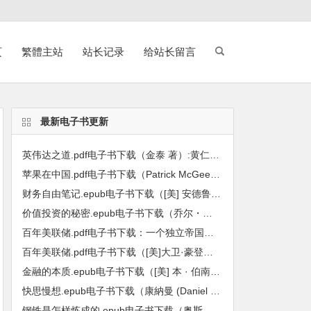
页
繁體主站
站长记录
给站长留言
最新电子书更新
英伟达之道.pdf电子书下载（金泰 著）:黄仁勋和他的科技帝国
苹果在中国.pdf电子书下载（Patrick McGee 帕特里克・麦吉 著）:全球最强企业的陷落
财务自由笔记.epub电子书下载（[美] 安德鲁 · 哈勒姆 (Andrew Hallam) 著）：九堂课教你用工资赚到第一个600万
价值投资的秘密.epub电子书下载（乔尔・格林布拉特（Joel Greenblatt）著）: 小投资者战胜基金经理的长线方法
百年美联储.pdf电子书下载：一个独立帝国的金融真相
百年美联储.pdf电子书下载（[美]大卫·豪登，[美]约瑟夫·T·萨勒诺等主编）：批判性视角下的联邦储备系统
金融的本质.epub电子书下载（[美] 本 · 伯南克 (Ben S. Bernanke) 著）：伯南克四讲美联储
快思慢想.epub电子书下载（康納曼 (Daniel Kahneman) 著）
钢铁是怎样炼成的.epub电子书下载（奥斯特洛夫斯基 著）