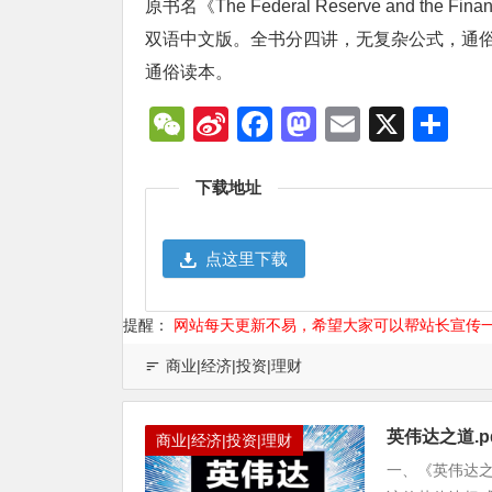
原书名《The Federal Reserve and the 
双语中文版。全书分四讲，无复杂公式，通
通俗读本。
WeChat
Sina
Facebook
Mastodon
Email
X
分
Weibo
享
下载地址
点这里下载
提醒：
网站每天更新不易，希望大家可以帮站长宣传
商业|经济|投资|理财
英伟达之道.
商业|经济|投资|理财
一、《英伟达