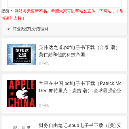
提醒：
网站每天更新不易，希望大家可以帮站长宣传一下网站，非常
感谢的支持！
商业|经济|投资|理财
英伟达之道.pdf电子书下载（金泰 著）:
黄仁勋和他的科技帝国
07-09
苹果在中国.pdf电子书下载（Patrick Mc
Gee 帕特里克・麦吉 著）:全球最强企业
的陷落
07-08
财务自由笔记.epub电子书下载（[美] 安