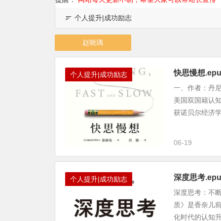
个人提升|成功励志
赵晓璃
快思慢想.epu
个人提升|成功励志
一、作者：丹尼尔・
美国双国籍认
获诺贝尔经济学
06-19
深度思考.e
个人提升|成功励志
深度思考：不断
质》是香奈儿前
化时代的认知