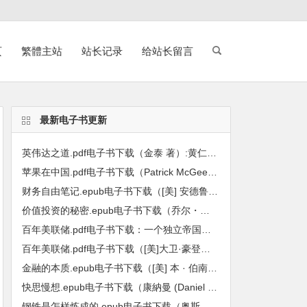
页
繁體主站
站长记录
给站长留言
最新电子书更新
英伟达之道.pdf电子书下载（金泰 著）:黄仁勋和他的科技帝国
苹果在中国.pdf电子书下载（Patrick McGee 帕特里克・麦吉 著）:全球最强企业的陷落
财务自由笔记.epub电子书下载（[美] 安德鲁 · 哈勒姆 (Andrew Hallam) 著）：九堂课教你用工资赚到第一个600万
价值投资的秘密.epub电子书下载（乔尔・格林布拉特（Joel Greenblatt）著）: 小投资者战胜基金经理的长线方法
百年美联储.pdf电子书下载：一个独立帝国的金融真相
百年美联储.pdf电子书下载（[美]大卫·豪登，[美]约瑟夫·T·萨勒诺等主编）：批判性视角下的联邦储备系统
金融的本质.epub电子书下载（[美] 本 · 伯南克 (Ben S. Bernanke) 著）：伯南克四讲美联储
快思慢想.epub电子书下载（康納曼 (Daniel Kahneman) 著）
钢铁是怎样炼成的.epub电子书下载（奥斯特洛夫斯基 著）