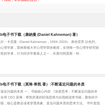
b电子书下载（康納曼 (Daniel Kahneman) 著）
卡尼曼（Daniel Kahneman，1934–2024） 身份背景 以色列、
知心理学家，普林斯顿大学心理学荣休教授，全球唯一凭心理学研究斩
奖的学者，行为经济学奠基人之一，长期与阿莫斯・特...
pub电子书下载（莫琳·希凯 著）:不断逼近问题的本质
逼近问题的本质 一、书籍核心内容 《深度思考：不断逼近问题的本
全球 CEO 莫琳・希凯所著的职场思维与自我精进类书籍，聚焦碎片
升级，核心是教会读者穿透表象、直击问题本质的思考方法。 书中直指