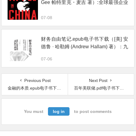
Gee 帕特里克・麦吉 著）:全球最强企业
的陷落
07-08
财务自由笔记.epub电子书下载（[美] 安
德鲁 · 哈勒姆 (Andrew Hallam) 著）：九
堂课教你用工资赚到第一个600万
07-06
Previous Post
Next Post
金融的本质.epub电子书下载（[美] 本 · 伯南克 (Ben S. Bernanke) 著）：伯南克四讲美联储
百年美联储.pdf电子书下载：一个独立帝国的金融真相
You must
log in
to post comments