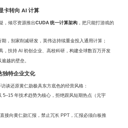
显卡转向 AI 计算
质疑，倾尽资源推出
CUDA 统一计算架构
，把只能打游戏的
行期，别家削减研发，英伟达持续重金投入通用计算；
工具，扶持 AI 初创企业、高校科研，构建全球数百万开发
以逾越的壁垒。
伟达独特企业文化
手访谈还原黄仁勋极具东方底色的经营风格：
 5–15 年技术趋势为核心，拒绝跟风短期热点（元宇
高管直接向黄仁勋汇报，禁止冗长 PPT，汇报必须白板推