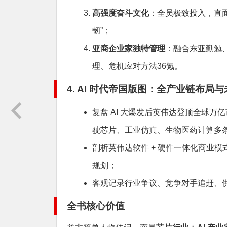
高强度奋斗文化
：全员极致投入，直面
韧”；
亚裔企业家独特管理
：融合东亚勤勉
理、危机应对方法36氪。
4. AI 时代帝国版图：全产业链布局
复盘 AI 大爆发后英伟达登顶全球万亿
驶芯片、工业仿真、生物医药计算多
剖析英伟达软件 + 硬件一体化商业
规划；
客观记录行业争议、竞争对手追赶、
全书核心价值