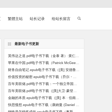
页
繁體主站
站长记录
给站长留言
最新电子书更新
英伟达之道.pdf电子书下载（金泰 著）:黄仁勋和他的科技帝国
苹果在中国.pdf电子书下载（Patrick McGee 帕特里克・麦吉 著）:全球最强企业的陷落
财务自由笔记.epub电子书下载（[美] 安德鲁 · 哈勒姆 (Andrew Hallam) 著）：九堂课教你用工资赚到第一个600万
价值投资的秘密.epub电子书下载（乔尔・格林布拉特（Joel Greenblatt）著）: 小投资者战胜基金经理的长线方法
百年美联储.pdf电子书下载：一个独立帝国的金融真相
百年美联储.pdf电子书下载（[美]大卫·豪登，[美]约瑟夫·T·萨勒诺等主编）：批判性视角下的联邦储备系统
金融的本质.epub电子书下载（[美] 本 · 伯南克 (Ben S. Bernanke) 著）：伯南克四讲美联储
快思慢想.epub电子书下载（康納曼 (Daniel Kahneman) 著）
钢铁是怎样炼成的.epub电子书下载（奥斯特洛夫斯基 著）