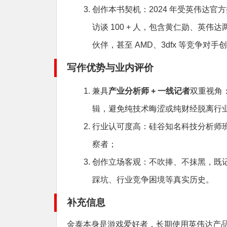
创作本书契机：2024 年受英伟达官
访谈 100 + 人，包含黄仁勋、英
伙伴，甚至 AMD、3dfx 等竞争对
写作优势与业内评价
兼具
产业分析师 + 一线记者
双重视角
辑，避免纯技术晦涩或纯财经脱离行
行业认可度高：硅谷知名科技分析师
察者；
创作立场客观：不吹捧、不抹黑，既
踩坑、行业竞争困境等真实历史。
补充信息
金泰本身是游戏爱好者，长期使用英伟达产品