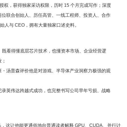
方授权，获得独家采访权限，历时 15 个月完成写作；深度
伟达两位联合创始人、历任高管、一线工程师、投资人、合作
手创始人与 CEO，拥有大量独家口述史料。
：既看得懂底层芯片技术，也懂资本市场、企业经营逻
业；
班・汤普森评价他是对游戏、半导体产业洞察力极强的观
记录英伟达跨越式成功，也完整书写公司早年亏损、战略
，这让他能更通俗地向普通读者解释 GPU、CUDA、并行计