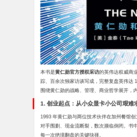
本书是
黄仁勋官方授权采访
的英伟达权威商业
踪、百余次独家访谈写成，完整复盘英伟达 19
围绕黄仁勋的战略、管理、商业哲学展开，
1. 创业起点：从小众显卡小公司艰难
1993 年黄仁勋与两位技术伙伴在加州餐
对手围剿、现金流断裂，数次濒临倒闭。书中还
每一次绝境翻盘的关键抉择。