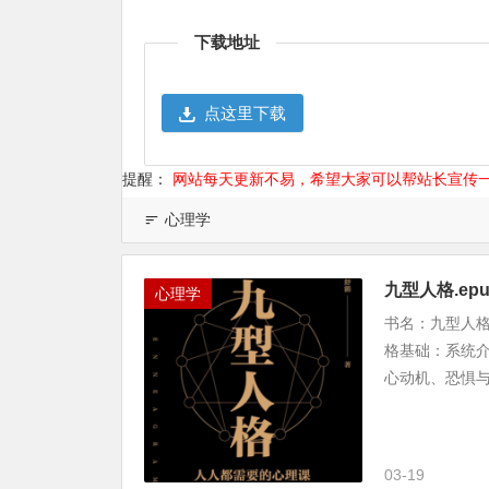
Weibo
享
下载地址
点这里下载
提醒：
网站每天更新不易，希望大家可以帮站长宣传
心理学
九型人格.ep
心理学
书名：九型人格
格基础：系统介
心动机、恐惧与
03-19