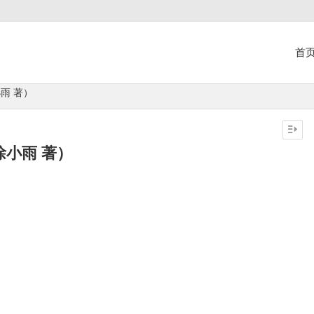
首
雨 著）
徐小雨 著）