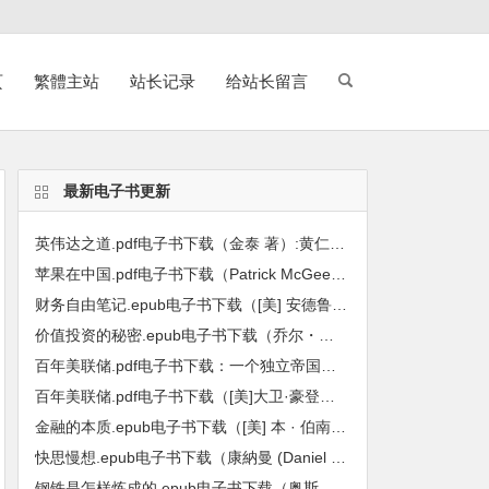
页
繁體主站
站长记录
给站长留言
最新电子书更新
英伟达之道.pdf电子书下载（金泰 著）:黄仁勋和他的科技帝国
苹果在中国.pdf电子书下载（Patrick McGee 帕特里克・麦吉 著）:全球最强企业的陷落
财务自由笔记.epub电子书下载（[美] 安德鲁 · 哈勒姆 (Andrew Hallam) 著）：九堂课教你用工资赚到第一个600万
价值投资的秘密.epub电子书下载（乔尔・格林布拉特（Joel Greenblatt）著）: 小投资者战胜基金经理的长线方法
百年美联储.pdf电子书下载：一个独立帝国的金融真相
百年美联储.pdf电子书下载（[美]大卫·豪登，[美]约瑟夫·T·萨勒诺等主编）：批判性视角下的联邦储备系统
金融的本质.epub电子书下载（[美] 本 · 伯南克 (Ben S. Bernanke) 著）：伯南克四讲美联储
快思慢想.epub电子书下载（康納曼 (Daniel Kahneman) 著）
钢铁是怎样炼成的.epub电子书下载（奥斯特洛夫斯基 著）