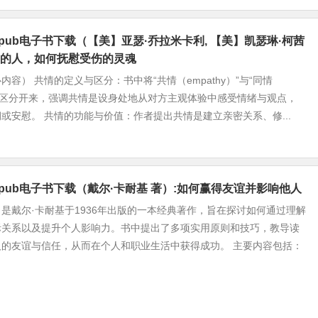
epub电子书下载（【美】亚瑟·乔拉米卡利, 【美】凯瑟琳·柯茜
的人，如何抚慰受伤的灵魂
容） 共情的定义与区分：书中将“共情（empathy）”与“同情
hy）”区分开来，强调共情是设身处地从对方主观体验中感受情绪与观点，
或安慰。 共情的功能与价值：作者提出共情是建立亲密关系、修...
epub电子书下载（戴尔·卡耐基 著）:如何赢得友谊并影响他人
是戴尔·卡耐基于1936年出版的一本经典著作，旨在探讨如何通过理解
际关系以及提升个人影响力。书中提出了多项实用原则和技巧，教导读
人的友谊与信任，从而在个人和职业生活中获得成功。 主要内容包括：