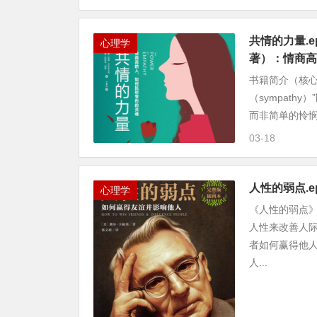
共情的力量.
心理学
著）：情商高
书籍简介（核心内
（sympat
而非简单的怜悯
03-18
人性的弱点.
心理学
《人性的弱点》
人性来改善人
者如何赢得他
人...