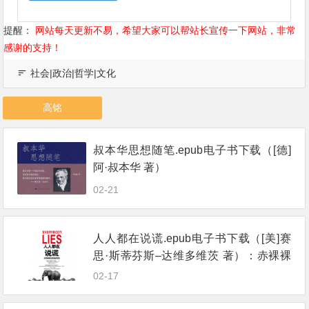
提醒：
网站每天更新不易，希望大家可以帮站长宣传一下网站，非常
感谢的支持！
社会|政治|哲学|文化
高铭
叔本华思想随笔.epub电子书下载（[德]
阿·叔本华 著）
02-21
人人都在说谎.epub电子书下载（[美]赛
思·斯蒂芬斯–达维多维茨 著）：赤裸裸
的数据真相
02-17