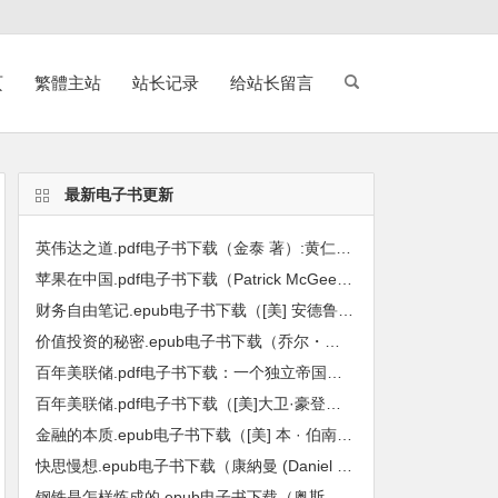
页
繁體主站
站长记录
给站长留言
最新电子书更新
英伟达之道.pdf电子书下载（金泰 著）:黄仁勋和他的科技帝国
苹果在中国.pdf电子书下载（Patrick McGee 帕特里克・麦吉 著）:全球最强企业的陷落
财务自由笔记.epub电子书下载（[美] 安德鲁 · 哈勒姆 (Andrew Hallam) 著）：九堂课教你用工资赚到第一个600万
价值投资的秘密.epub电子书下载（乔尔・格林布拉特（Joel Greenblatt）著）: 小投资者战胜基金经理的长线方法
百年美联储.pdf电子书下载：一个独立帝国的金融真相
百年美联储.pdf电子书下载（[美]大卫·豪登，[美]约瑟夫·T·萨勒诺等主编）：批判性视角下的联邦储备系统
金融的本质.epub电子书下载（[美] 本 · 伯南克 (Ben S. Bernanke) 著）：伯南克四讲美联储
快思慢想.epub电子书下载（康納曼 (Daniel Kahneman) 著）
钢铁是怎样炼成的.epub电子书下载（奥斯特洛夫斯基 著）