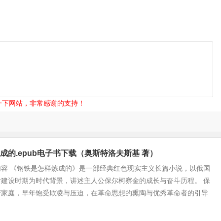
一下网站，非常感谢的支持！
成的.epub电子书下载（奥斯特洛夫斯基 著）
内容 《钢铁是怎样炼成的》是一部经典红色现实主义长篇小说，以俄国
后建设时期为时代背景，讲述主人公保尔柯察金的成长与奋斗历程。 保
苦家庭，早年饱受欺凌与压迫，在革命思想的熏陶与优秀革命者的引导