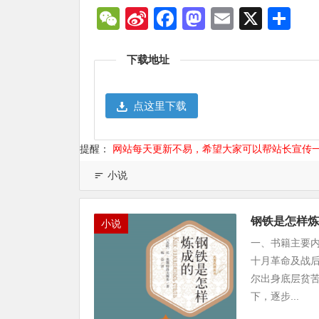
WeChat
Sina
Facebook
Mastodon
Email
X
分
Weibo
享
下载地址
点这里下载
提醒：
网站每天更新不易，希望大家可以帮站长宣传
小说
钢铁是怎样炼
小说
一、书籍主要
十月革命及战
尔出身底层贫
下，逐步...