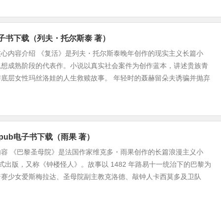
b电子书下载（列夫・托尔斯泰 著）
核心内容介绍 《复活》是列夫・托尔斯泰晚年创作的现实主义长篇小
思想成熟阶段的代表作。小说以真实社会案件为创作蓝本，讲述贵族青
与底层女性玛丝洛娃的人生救赎故事。 年轻时的聂赫留朵夫诱骗并抛弃
pub电子书下载（雨果 著）
内容 《巴黎圣母院》是法国作家维克多・雨果创作的长篇浪漫主义小
年正式出版，又称《钟楼怪人》。故事以 1482 年路易十一统治下的巴黎为
普赛少女爱斯梅拉达、圣母院副主教克洛德、敲钟人卡西莫多及卫队