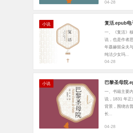
04-28
复活.epu
小说
一、《复活》
说，也是作者
年聂赫留朵夫
纯洁少女玛...
04-28
巴黎圣母院.e
小说
一、书籍主要
说，1831 
背景，围绕吉
长...
04-28