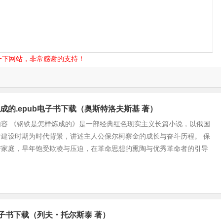
一下网站，非常感谢的支持！
成的.epub电子书下载（奥斯特洛夫斯基 著）
内容 《钢铁是怎样炼成的》是一部经典红色现实主义长篇小说，以俄国
后建设时期为时代背景，讲述主人公保尔柯察金的成长与奋斗历程。 保
苦家庭，早年饱受欺凌与压迫，在革命思想的熏陶与优秀革命者的引导
b电子书下载（列夫・托尔斯泰 著）