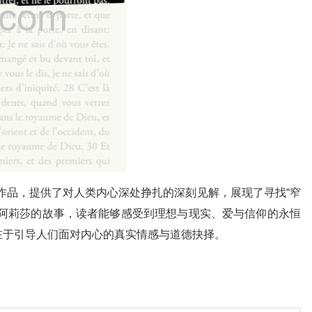
作品，提供了对人类内心深处挣扎的深刻见解，展现了寻找“窄
与阿莉莎的故事，读者能够感受到理想与现实、爱与信仰的永恒
在于引导人们面对内心的真实情感与道德抉择。