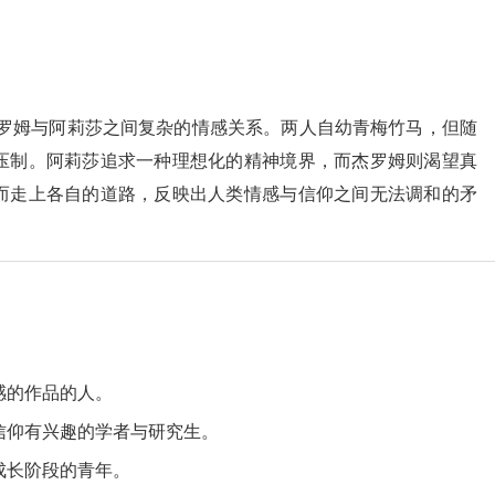
杰罗姆与阿莉莎之间复杂的情感关系。两人自幼青梅竹马，但随
压制。阿莉莎追求一种理想化的精神境界，而杰罗姆则渴望真
而走上各自的道路，反映出人类情感与信仰之间无法调和的矛
感的作品的人。
信仰有兴趣的学者与研究生。
成长阶段的青年。