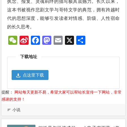
执念、报复、灵魂羁绊的描写极具震撼力。长久以来，
这本书被视作悲剧文学与哥特文学的典范，拥有跨越时
代的思想深度，能够引发读者对情感、阶级、人性宿命
的长久思考。
WeChat
Sina
Facebook
Mastodon
Email
X
分
Weibo
享
下载地址
点这里下载
提醒：
网站每天更新不易，希望大家可以帮站长宣传一下网站，非常
感谢的支持！
小说