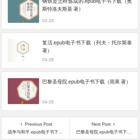
钢铁是怎样炼成的.epub电子书下载（奥
斯特洛夫斯基 著）
04-28
复活.epub电子书下载（列夫・托尔斯泰
著）
04-28
巴黎圣母院.epub电子书下载（雨果 著）
04-28
Previous Post
Next Post
战争与和平.epub电子书下载（列夫・托尔斯泰 著）
巴黎圣母院.epub电子书下载（雨果 著）