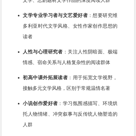
文学、悲剧题材文学作品的深度阅读人群
文学专业学习者与文艺爱好者
：想要研究维
多利亚时代文学风格、女性作家创作思想的
读者
人性与心理研究者
：关注人性阴暗面、极端
情感、宿命关系与人格复杂性的阅读群体
初高中课外拓展读者
：用于拓宽文学视野，
接触多元文学风格，区别于常规温情名著
小说创作爱好者
：学习氛围感描写、环境烘
托人物情绪、冲突叙事与反传统人物塑造的
人群