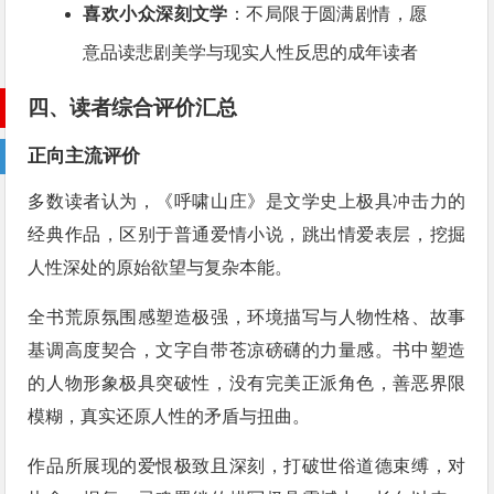
喜欢小众深刻文学
：不局限于圆满剧情，愿
意品读悲剧美学与现实人性反思的成年读者
四、读者综合评价汇总
正向主流评价
多数读者认为，《呼啸山庄》是文学史上极具冲击力的
经典作品，区别于普通爱情小说，跳出情爱表层，挖掘
人性深处的原始欲望与复杂本能。
全书荒原氛围感塑造极强，环境描写与人物性格、故事
基调高度契合，文字自带苍凉磅礴的力量感。书中塑造
的人物形象极具突破性，没有完美正派角色，善恶界限
模糊，真实还原人性的矛盾与扭曲。
作品所展现的爱恨极致且深刻，打破世俗道德束缚，对