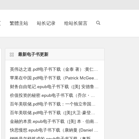
页
繁體主站
站长记录
给站长留言
最新电子书更新
英伟达之道.pdf电子书下载（金泰 著）:黄仁勋和他的科技帝国
苹果在中国.pdf电子书下载（Patrick McGee 帕特里克・麦吉 著）:全球最强企业的陷落
财务自由笔记.epub电子书下载（[美] 安德鲁 · 哈勒姆 (Andrew Hallam) 著）：九堂课教你用工资赚到第一个600万
价值投资的秘密.epub电子书下载（乔尔・格林布拉特（Joel Greenblatt）著）: 小投资者战胜基金经理的长线方法
百年美联储.pdf电子书下载：一个独立帝国的金融真相
百年美联储.pdf电子书下载（[美]大卫·豪登，[美]约瑟夫·T·萨勒诺等主编）：批判性视角下的联邦储备系统
金融的本质.epub电子书下载（[美] 本 · 伯南克 (Ben S. Bernanke) 著）：伯南克四讲美联储
快思慢想.epub电子书下载（康納曼 (Daniel Kahneman) 著）
钢铁是怎样炼成的.epub电子书下载（奥斯特洛夫斯基 著）