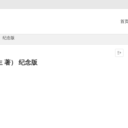
首
） 纪念版
生 著） 纪念版