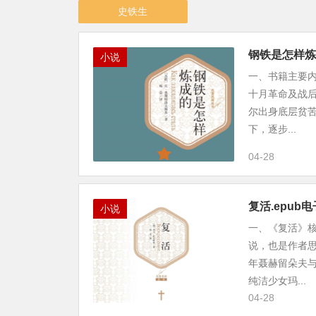
史铁生
钢铁是怎样炼
小说
一、书籍主要
十月革命及战
尔出身底层贫
下，逐步...
04-28
复活.epu
小说
一、《复活》
说，也是作者
年聂赫留朵夫
纯洁少女玛...
04-28