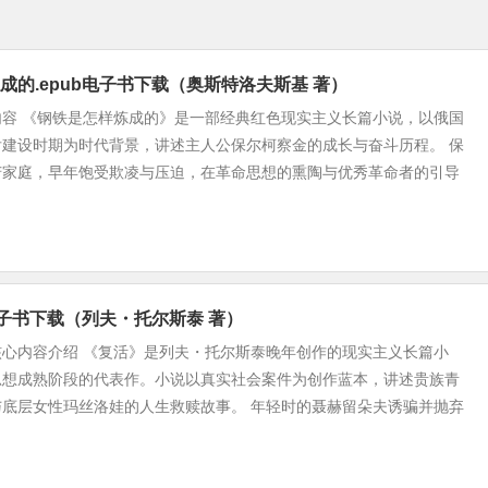
成的.epub电子书下载（奥斯特洛夫斯基 著）
内容 《钢铁是怎样炼成的》是一部经典红色现实主义长篇小说，以俄国
后建设时期为时代背景，讲述主人公保尔柯察金的成长与奋斗历程。 保
苦家庭，早年饱受欺凌与压迫，在革命思想的熏陶与优秀革命者的引导
b电子书下载（列夫・托尔斯泰 著）
核心内容介绍 《复活》是列夫・托尔斯泰晚年创作的现实主义长篇小
思想成熟阶段的代表作。小说以真实社会案件为创作蓝本，讲述贵族青
与底层女性玛丝洛娃的人生救赎故事。 年轻时的聂赫留朵夫诱骗并抛弃