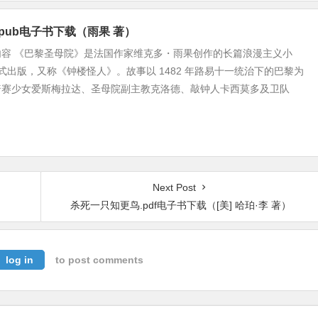
pub电子书下载（雨果 著）
内容 《巴黎圣母院》是法国作家维克多・雨果创作的长篇浪漫主义小
年正式出版，又称《钟楼怪人》。故事以 1482 年路易十一统治下的巴黎为
普赛少女爱斯梅拉达、圣母院副主教克洛德、敲钟人卡西莫多及卫队
Next Post
杀死一只知更鸟.pdf电子书下载（[美] 哈珀·李 著）
log in
to post comments