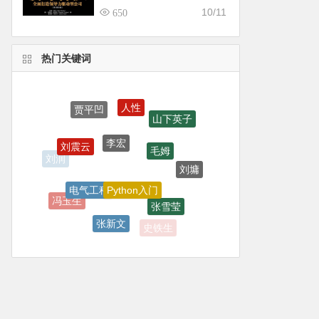
全面打造领导力驱动型公司
10/11
650
（原书第2版）
热门关键词
人性
贾平凹
山下英子
李宏
刘震云
毛姆
刘润
刘墉
Python入门
电气工程
冯玉生
张雪莹
张新文
史铁生
麦家