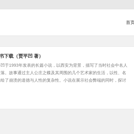
首
子书下载（贾平凹 著）
凹于1993年发表的长篇小说，以西安为背景，描写了当时社会中名人
堕落。故事通过主人公庄之蝶及其周围的几个艺术家的生活，以性、名
描绘了崩溃的道德与人性的复杂性。小说在展示社会弊端的同时，探讨