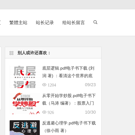
页
繁體主站
站长记录
给站长留言
别人或许还喜欢：
底层逻辑.pdf电子书下载 (刘
润 著) ：看清这个世界的底
牌
09/23
1204
从零开始学炒股.pdf电子书下
载（马涛 编著）：股票入门
与实战
10/30
926
反逃避心理学.pdf电子书下载
（徐小雨 著）