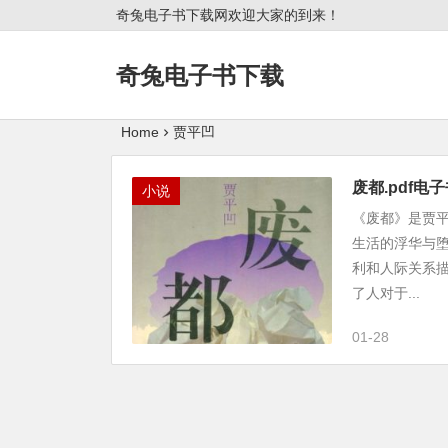
奇兔电子书下载网欢迎大家的到来！
奇兔电子书下载
Home
贾平凹
废都.pdf电
小说
《废都》是贾平
生活的浮华与
利和人际关系
了人对于...
01-28