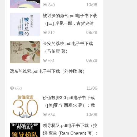
10/08
849
被讨厌的勇气.pdf电子书下载
（[曰] 岸见一郎，古贺史健
著）：“自我启发之父”阿德勒
09/28
812
的哲学课
长安的荔枝.pdf电子书下载
（马伯庸 著）
09/28
681
远东的线索.pdf电子书下载（刘仲敬 著）
11/06
660
价值投资3.0.pdf电子书下载
（[美]亚当·西塞尔 著）：数
字经济时代如何寻找百倍成
10/08
654
长股
领导梯队.pdf电子书下载（拉
姆·查兰 (Ram Charan) 著）: